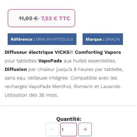
Passer
11,02 €
7,52 € TTC
au
début
de
la
Référence :
BRAUNVH1700JUV
Marque :
BRAUN
Galerie
d’images
Diffuseur électrique VICKS
®
Comforting Vapors
pour tablettes
VapoPads
aux huiles essentielles.
Diffusion
par chaleur jusqu'à 8 heures par tablette,
sans eau. Veilleuse intégrée. Compatible avec les
recharges VapoPads Menthol, Romarin et Lavande.
Utilisation dès 36 mois.
Quantité: