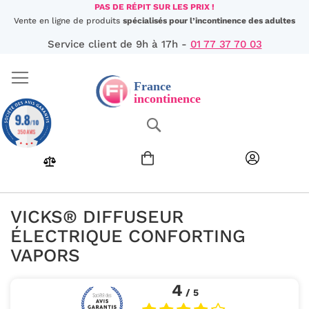
Aller
PAS DE RÉPIT SUR LES PRIX !
au
Vente en ligne de produits
spécialisés pour l’incontinence des adultes
contenu
Service client de 9h à 17h -
01 77 37 70 03
9.8
Chercher
/10
350 AVIS
VICKS® DIFFUSEUR
ÉLECTRIQUE CONFORTING
VAPORS
4
/ 5