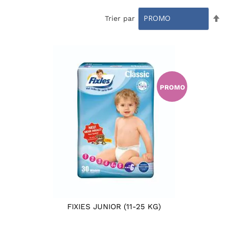
Pa
Trier par
or
dé
PROMO
FIXIES JUNIOR (11-25 KG)