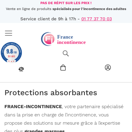
Aller
PAS DE RÉPIT SUR LES PRIX !
au
Vente en ligne de produits
spécialisés pour l’incontinence des adultes
contenu
Service client de 9h à 17h -
01 77 37 70 03
9.8
Chercher
/10
351 AVIS
Protections absorbantes
FRANCE-INCONTINENCE
, votre partenaire spécialisé
dans la prise en charge de l’incontinence, vous
propose des solutions sur mesure grâce à l’expertise
des plus
grandes marques
.