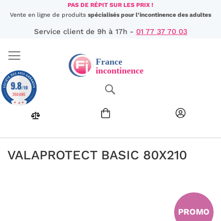
Aller
PAS DE RÉPIT SUR LES PRIX !
au
Vente en ligne de produits
spécialisés pour l’incontinence des adultes
contenu
Service client de 9h à 17h -
01 77 37 70 03
9.8
Chercher
/10
350 AVIS
VALAPROTECT BASIC 80X210
Passer
à
la
fin
PROMO
de