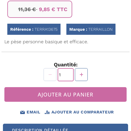
Passer
11,36 €
9,85 € TTC
au
début
de
la
Référence :
TERRA13675
Marque :
TERRAILLON
Galerie
d’images
Le pèse personne basique et efficace.
Quantité:
AJOUTER AU PANIER
EMAIL
AJOUTER AU COMPARATEUR
DESCRIPTION DÉTAILLÉE