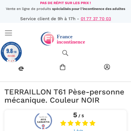
Aller
PAS DE RÉPIT SUR LES PRIX !
au
Vente en ligne de produits
spécialisés pour l’incontinence des adultes
contenu
Service client de 9h à 17h -
01 77 37 70 03
9.8
Chercher
/10
352 AVIS
TERRAILLON T61 Pèse-personne
mécanique. Couleur NOIR
5
/ 5
1 Avis