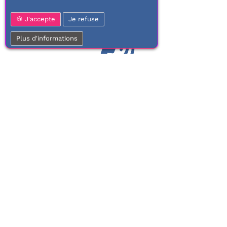
J'accepte
Je refuse
Plus d'informations
01 77 37 70 03
Service clientèle
À votre écoute de 9h à 17h.
Du lundi au vendredi