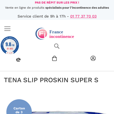
Aller
PAS DE RÉPIT SUR LES PRIX !
au
Vente en ligne de produits
spécialisés pour l’incontinence des adultes
contenu
Service client de 9h à 17h -
01 77 37 70 03
9.8
Chercher
/10
351 AVIS
TENA SLIP PROSKIN SUPER S
Passer
à
la
fin
Carton
de
de 3