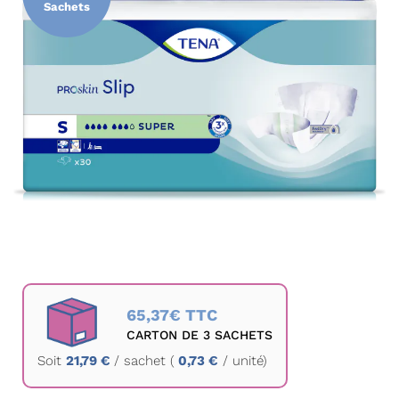
Sachets
la
galerie
d’images
Passer
au
65,37€ TTC
début
CARTON DE 3 SACHETS
de
Soit
21,79 €
/
sachet
(
0,73 €
/ unité)
la
Galerie
d’images