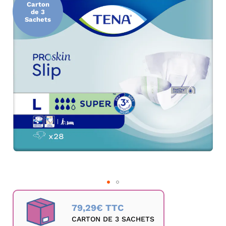
Carton
de
de 3
la
Sachets
galerie
d’images
Passer
au
79,29€ TTC
début
CARTON DE 3 SACHETS
de