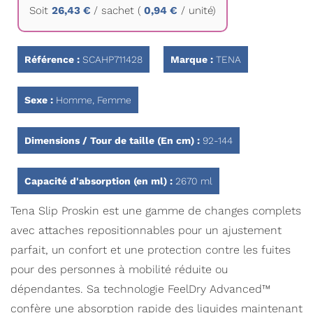
Soit
26,43 €
/
sachet
(
0,94 €
/ unité)
la
Galerie
d’images
Référence :
SCAHP711428
Marque :
TENA
Sexe :
Homme, Femme
Dimensions / Tour de taille (En cm) :
92-144
Capacité d'absorption (en ml) :
2670 ml
Tena Slip Proskin est une gamme de changes complets
avec attaches repositionnables pour un ajustement
parfait, un confort et une protection contre les fuites
pour des personnes à mobilité réduite ou
dépendantes. Sa technologie FeelDry Advanced™
confère une absorption rapide des liquides maintenant