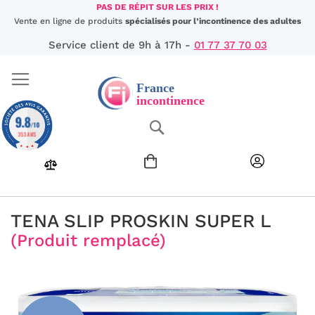
Aller
PAS DE RÉPIT SUR LES PRIX !
au
Vente en ligne de produits
spécialisés pour l’incontinence des adultes
contenu
Service client de 9h à 17h -
01 77 37 70 03
9.8
Chercher
/10
353 AVIS
TENA SLIP PROSKIN SUPER L
(Produit remplacé)
Passer
à
la
fin