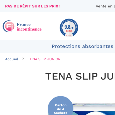
PAS DE RÉPIT SUR LES PRIX !
Vente en 
Aller
au
contenu
9.8
/10
350 AVIS
Protections absorbantes
Accueil
TENA SLIP JUNIOR
TENA SLIP J
Passer
à
la
fin
Carton
de
de 4
Sachets
la