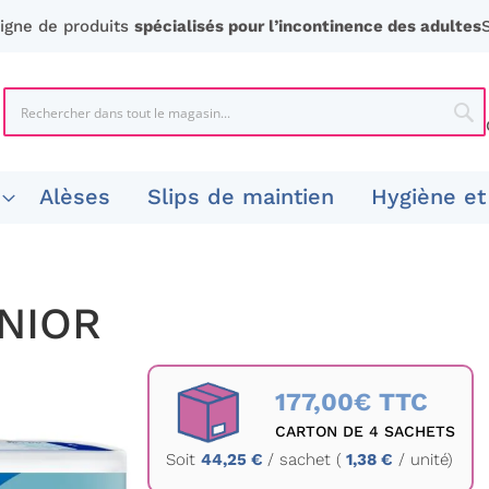
ligne de produits
spécialisés pour l’incontinence des adultes
Chercher
Che
Alèses
Slips de maintien
Hygiène et
UNIOR
177,00€ TTC
CARTON DE 4 SACHETS
Soit
44,25 €
/
sachet
(
1,38 €
/ unité)