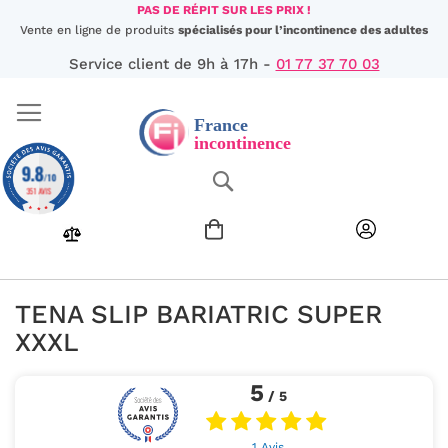
Aller
PAS DE RÉPIT SUR LES PRIX !
au
Vente en ligne de produits
spécialisés pour l’incontinence des adultes
contenu
Service client de 9h à 17h -
01 77 37 70 03
9.8
Chercher
/10
351 AVIS
TENA SLIP BARIATRIC SUPER
XXXL
5
/ 5
1 Avis