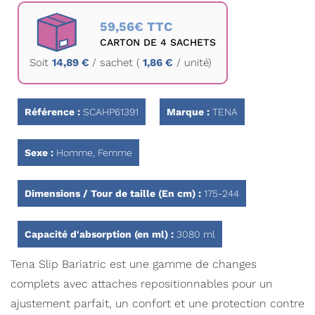
Passer
au
59,56€ TTC
début
CARTON DE 4 SACHETS
de
Soit
14,89 €
/
sachet
(
1,86 €
/ unité)
la
Galerie
d’images
Référence :
SCAHP61391
Marque :
TENA
Sexe :
Homme, Femme
Dimensions / Tour de taille (En cm) :
175-244
Capacité d'absorption (en ml) :
3080 ml
Tena Slip Bariatric est une gamme de changes
complets avec attaches repositionnables pour un
ajustement parfait, un confort et une protection contre