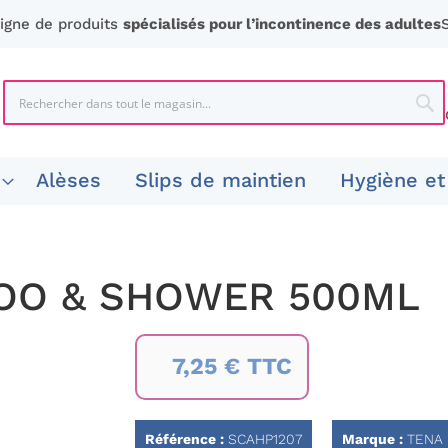
ligne de produits
spécialisés pour l’incontinence des adultes
Chercher
Che
Alèses
Slips de maintien
Hygiène et
OO & SHOWER 500ML
7,25 € TTC
Référence :
SCAHP1207
Marque :
TENA