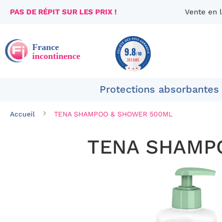
PAS DE RÉPIT SUR LES PRIX !
Vente en 
Aller
au
contenu
9.8
/10
351 AVIS
Protections absorbantes
Accueil
TENA SHAMPOO & SHOWER 500ML
TENA SHAMP
Passer
à
la
fin
de
la