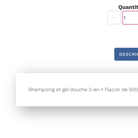
de
Quantit
la
Galerie
d’images
DESCRI
Shampoing et gel douche 2-en-1 Flacon de 500