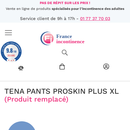
Aller
PAS DE RÉPIT SUR LES PRIX !
au
Vente en ligne de produits
spécialisés pour l’incontinence des adultes
contenu
Service client de 9h à 17h -
01 77 37 70 03
9.8
Chercher
/10
353 AVIS
TENA PANTS PROSKIN PLUS XL
(Produit remplacé)
Passer
à
la
fin