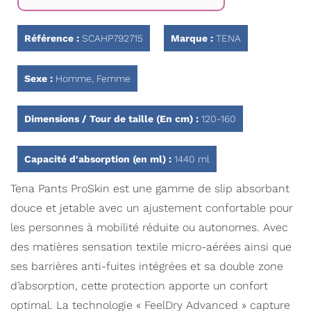
Galerie
d’images
Référence :
SCAHP792715
Marque :
TENA
Sexe :
Homme, Femme
Dimensions / Tour de taille (En cm) :
120-160
Capacité d'absorption (en ml) :
1440 ml
Tena Pants ProSkin est une gamme de slip absorbant
douce et jetable avec un ajustement confortable pour
les personnes à mobilité réduite ou autonomes. Avec
des matières sensation textile micro-aérées ainsi que
ses barrières anti-fuites intégrées et sa double zone
d’absorption, cette protection apporte un confort
optimal. La technologie « FeelDry Advanced » capture