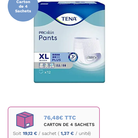
Carton
de
de 4
Sachets
la
galerie
d’images
Passer
au
76,48€ TTC
début
CARTON DE 4 SACHETS
de
Soit
19,12 €
/
sachet
(
1,37 €
/ unité)
la