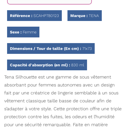
Galerie
d’images
Référence :
SCAHP780123
Marque :
TENA
Sexe :
Femme
Dimensions / Tour de taille (En cm) :
71x73
Capacité d'absorption (en ml) :
830 ml
Tena Silhouette est une gamme de sous vêtement
absorbant pour femmes autonomes avec un design
fait par une créatrice de lingerie semblable à un sous
vêtement classique taille basse de couleur afin de
s’adapter à votre style. Cette protection offre une triple
protection contre les fuites, les odeurs et l’humidité
pour une sécurité remarquable. Faite en matière