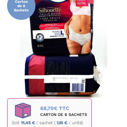
Carton
de
de 6
Sachets
la
galerie
d’images
Passer
au
68,70€ TTC
début
CARTON DE 6 SACHETS
de
Soit
11,45 €
/
sachet
(
1,15 €
/ unité)
la