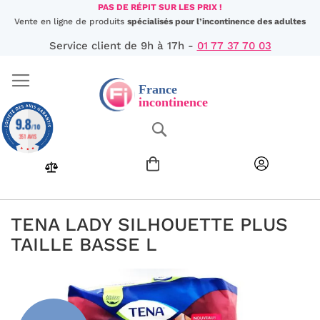
Aller
PAS DE RÉPIT SUR LES PRIX !
au
Vente en ligne de produits
spécialisés pour l’incontinence des adultes
contenu
Service client de 9h à 17h -
01 77 37 70 03
9.8
Chercher
/10
351 AVIS
TENA LADY SILHOUETTE PLUS
TAILLE BASSE L
Passer
à
la
fin