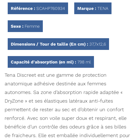
Référence :
SCAHP760934
Marque :
TENA
Sexe :
Femme
Dimensions / Tour de taille (En cm) :
37,7x12,6
Capacité d'absorption (en ml) :
798 ml
Tena Discreet est une gamme de protection
anatomique adhésive destinée aux femmes
autonomes. Sa zone d’absorption rapide adaptée «
DryZone » et ses élastiques latéraux anti-fuites
permettent de rester au sec et d’obtenir un confort
renforcé. Avec son voile super doux et respirant, elle
bénéficie d’un contrôle des odeurs grâce à ses billes
de fraicheurs. Elle est emballée individuellement pour