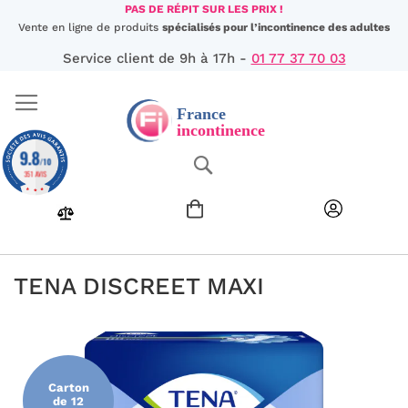
Aller
PAS DE RÉPIT SUR LES PRIX !
au
Vente en ligne de produits
spécialisés pour l’incontinence des adultes
contenu
Service client de 9h à 17h -
01 77 37 70 03
9.8
Chercher
/10
351 AVIS
TENA DISCREET MAXI
Passer
à
la
fin
Carton
de
de 12