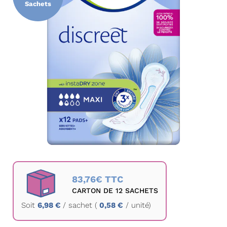
Sachets
la
galerie
d’images
Passer
au
83,76€ TTC
début
CARTON DE 12 SACHETS
de
Soit
6,98 €
/
sachet
(
0,58 €
/ unité)
la
Galerie
d’images