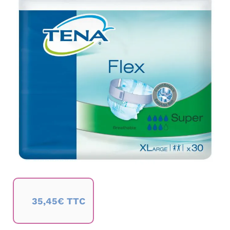
de
la
galerie
d’images
Passer
au
35,45€ TTC
début
de
la