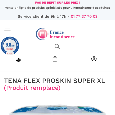
Aller
PAS DE RÉPIT SUR LES PRIX !
au
Vente en ligne de produits
spécialisés pour l’incontinence des adultes
contenu
Service client de 9h à 17h -
01 77 37 70 03
9.8
Chercher
/10
353 AVIS
TENA FLEX PROSKIN SUPER XL
(Produit remplacé)
Passer
à
la
fin