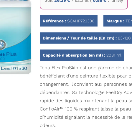
Soit
26,29 €
/
sachet
(
0,88 €
/ unité)
Référence :
SCAHP723330
Marque :
TE
Dimensions / Tour de taille (En cm) :
83-120
Capacité d'absorption (en ml) :
2081 ml
Tena Flex ProSkin est une gamme de cha
bénéficiant d’une ceinture flexible pour p
changement. Il convient aux personnes a
dépendantes. Sa technologie FeelDry Ad
rapide des liquides maintenant la peau sè
ConfioAir™ 100 % respirant laisse la peau 
d’humidité signalant la nécessité de le re
odeurs.