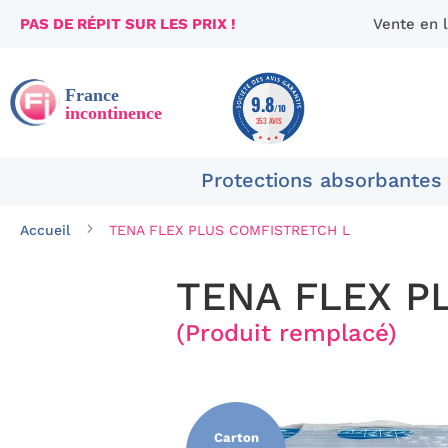
PAS DE RÉPIT SUR LES PRIX !
Vente en 
Aller
au
contenu
9.8
/10
353 AVIS
Protections absorbantes
Accueil
TENA FLEX PLUS COMFISTRETCH L
TENA FLEX P
(Produit remplacé)
Passer
à
la
fin
Carton