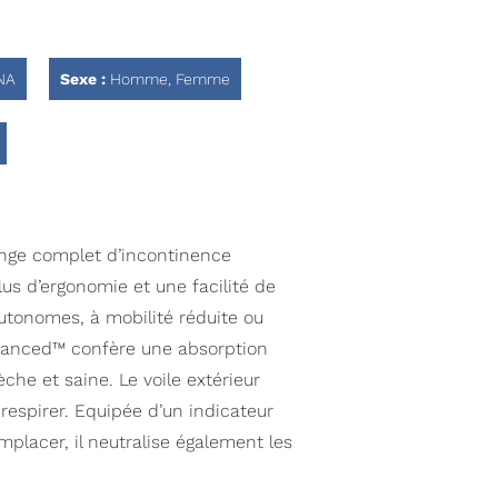
NA
Sexe :
Homme, Femme
nge complet d’incontinence
lus d’ergonomie et une facilité de
utonomes, à mobilité réduite ou
vanced™ confère une absorption
che et saine. Le voile extérieur
respirer. Equipée d’un indicateur
mplacer, il neutralise également les