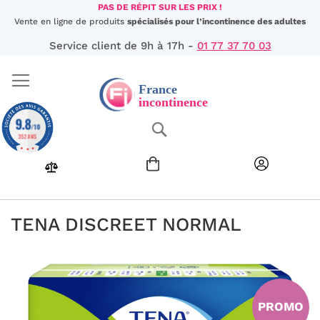
Aller
PAS DE RÉPIT SUR LES PRIX !
au
Vente en ligne de produits
spécialisés pour l’incontinence des adultes
contenu
Service client de 9h à 17h -
01 77 37 70 03
9.8
Chercher
/10
352 AVIS
TENA DISCREET NORMAL
Passer
à
la
fin
PROMO
de