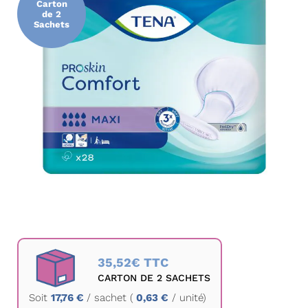
Carton
de
de 2
Sachets
la
galerie
d’images
Passer
au
35,52€ TTC
début
CARTON DE 2 SACHETS
de
Soit
17,76 €
/
sachet
(
0,63 €
/ unité)
la