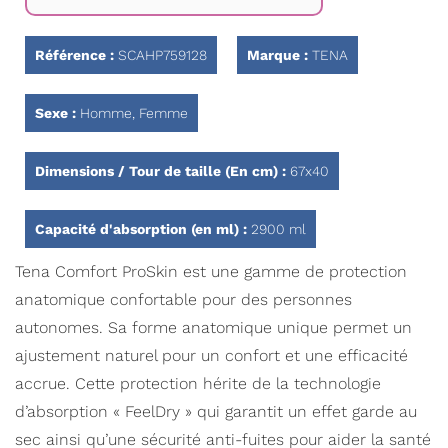
Galerie
d’images
Référence :
SCAHP759128
Marque :
TENA
Sexe :
Homme, Femme
Dimensions / Tour de taille (En cm) :
67x40
Capacité d'absorption (en ml) :
2900 ml
Tena Comfort ProSkin est une gamme de protection
anatomique confortable pour des personnes
autonomes. Sa forme anatomique unique permet un
ajustement naturel pour un confort et une efficacité
accrue. Cette protection hérite de la technologie
d’absorption « FeelDry » qui garantit un effet garde au
sec ainsi qu’une sécurité anti-fuites pour aider la santé