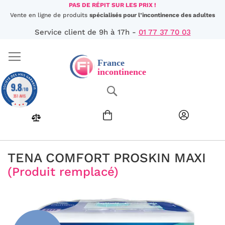
Aller
PAS DE RÉPIT SUR LES PRIX !
au
Vente en ligne de produits
spécialisés pour l’incontinence des adultes
contenu
Service client de 9h à 17h -
01 77 37 70 03
9.8
Chercher
/10
351 AVIS
TENA COMFORT PROSKIN MAXI
(Produit remplacé)
Passer
à
la
fin