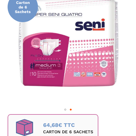
Carton
de
de 6
la
Sachets
galerie
d’images
Passer
au
64,68€ TTC
début
CARTON DE 6 SACHETS
de