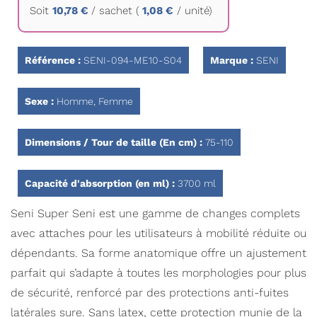
Soit
10,78 €
/
sachet
(
1,08 €
/ unité)
la
Galerie
d’images
Référence :
SENI-094-ME10-S04
Marque :
SENI
Sexe :
Homme, Femme
Dimensions / Tour de taille (En cm) :
75-110
Capacité d'absorption (en ml) :
3700 ml
Seni Super Seni est une gamme de changes complets
avec attaches pour les utilisateurs à mobilité réduite ou
dépendants. Sa forme anatomique offre un ajustement
parfait qui s’adapte à toutes les morphologies pour plus
de sécurité, renforcé par des protections anti-fuites
latérales sure. Sans latex, cette protection munie de la