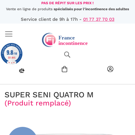
Aller
PAS DE RÉPIT SUR LES PRIX !
au
Vente en ligne de produits
spécialisés pour l’incontinence des adultes
contenu
Service client de 9h à 17h -
01 77 37 70 03
9.8
Chercher
/10
351 AVIS
SUPER SENI QUATRO M
(Produit remplacé)
Passer
à
la
fin