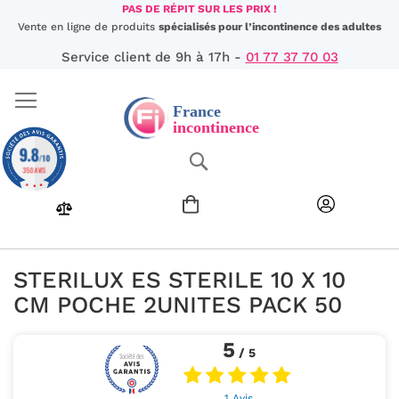
Aller
PAS DE RÉPIT SUR LES PRIX !
au
Vente en ligne de produits
spécialisés pour l’incontinence des adultes
contenu
Service client de 9h à 17h -
01 77 37 70 03
9.8
Chercher
/10
350 AVIS
STERILUX ES STERILE 10 X 10
CM POCHE 2UNITES PACK 50
5
/ 5
1 Avis