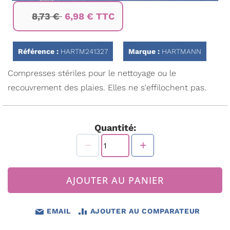
Passer
8,73 €
6,98 € TTC
au
début
de
la
Référence :
HARTM241327
Marque :
HARTMANN
Galerie
d’images
Compresses stériles pour le nettoyage ou le
recouvrement des plaies. Elles ne s'effilochent pas.
Quantité:
AJOUTER AU PANIER
EMAIL
AJOUTER AU COMPARATEUR