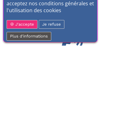
acceptez nos conditions générales et
l'utilisation des cookies
J'accepte
Je refuse
Plus d'informations
01 77 37 70 03
Service clientèle
À votre écoute de 9h à 17h.
Du lundi au vendredi