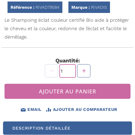
la
Référence :
RIVAD79584
Marque :
RIVADIS
Galerie
d’images
Le Shampoing éclat couleur certifié Bio aide à protéger
le cheveu et la couleur, redonne de l’éclat et facilite le
démêlage.
Quantité:
AJOUTER AU PANIER
EMAIL
AJOUTER AU COMPARATEUR
DESCRIPTION DÉTAILLÉE