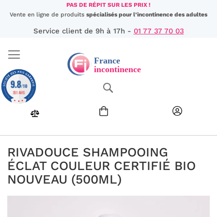
Aller
PAS DE RÉPIT SUR LES PRIX !
au
Vente en ligne de produits
spécialisés pour l’incontinence des adultes
contenu
Service client de 9h à 17h -
01 77 37 70 03
9.8
Chercher
/10
351 AVIS
RIVADOUCE SHAMPOOING
ÉCLAT COULEUR CERTIFIÉ BIO
NOUVEAU (500ML)
Passer
à