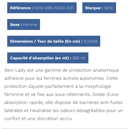
Référence :
SENI-095-NO20-E01
Marque :
SENI
Sexe :
Femme
Dimensions / Tour de taille (En cm) :
10,5x28
Capacité d'absorption (en ml) :
360 ml
Seni Lady est une gamme de protection anatomique
adhésive pour les femmes actives autonomes. Cette
protection s’ajuste parfaitement à la morphologie
féminine et se fixe aux sous-vêtements. Dotée d’une
absorption rapide, elle dispose de barrières anti-fuites
latérales et neutralise les odeurs désagréables pour un
confort et une discrétion accru.