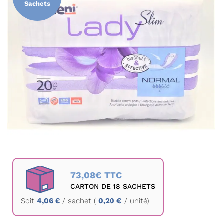
Sachets
la
galerie
d’images
Passer
au
73,08€ TTC
début
CARTON DE 18 SACHETS
de
Soit
4,06 €
/
sachet
(
0,20 €
/ unité)
la
Galerie
d’images