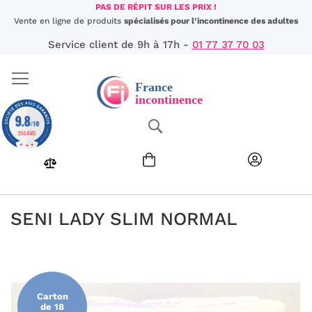
Aller
PAS DE RÉPIT SUR LES PRIX !
au
Vente en ligne de produits
spécialisés pour l’incontinence des adultes
contenu
Service client de 9h à 17h -
01 77 37 70 03
9.8
Chercher
/10
350 AVIS
SENI LADY SLIM NORMAL
Passer
à
la
fin
Carton
de
de 18