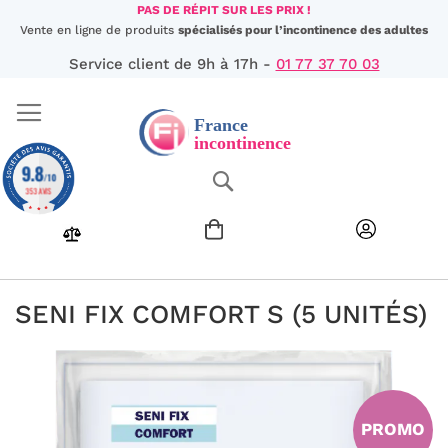
Aller
PAS DE RÉPIT SUR LES PRIX !
au
Vente en ligne de produits
spécialisés pour l’incontinence des adultes
contenu
Service client de 9h à 17h -
01 77 37 70 03
9.8
Chercher
/10
353 AVIS
SENI FIX COMFORT S (5 UNITÉS)
Passer
à
la
fin
PROMO
de