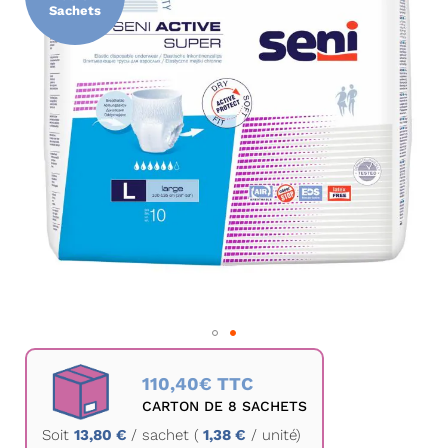
la
Sachets
galerie
d’images
Passer
au
110,40€ TTC
début
CARTON DE 8 SACHETS
de
Soit
13,80 €
/
sachet
(
1,38 €
/ unité)
la