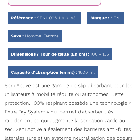
Galerie
d’images
Référence :
SENI-096-LA10-AS1
Marque :
SENI
Sexe :
Homme, Femme
Dimensions / Tour de taille (En cm) :
100 - 135
Capacité d'absorption (en ml) :
1500 ml
Seni Active est une gamme de slip absorbant pour les
utilisateurs à mobilité réduite ou autonomes. Cette
protection, 100% respirant possède une technologie «
Extra Dry System » qui permet d’absorber très
rapidement ce qui augmente la sensation garde au
sec. Seni Active a également des barrières anti-fuites
latérales sure et un système neutralisation des odeurs