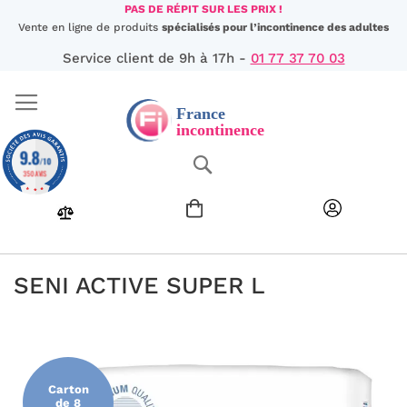
Aller
PAS DE RÉPIT SUR LES PRIX !
au
Vente en ligne de produits
spécialisés pour l’incontinence des adultes
contenu
Service client de 9h à 17h -
01 77 37 70 03
9.8
Chercher
/10
350 AVIS
SENI ACTIVE SUPER L
Passer
à
la
fin
Carton
de
de 8