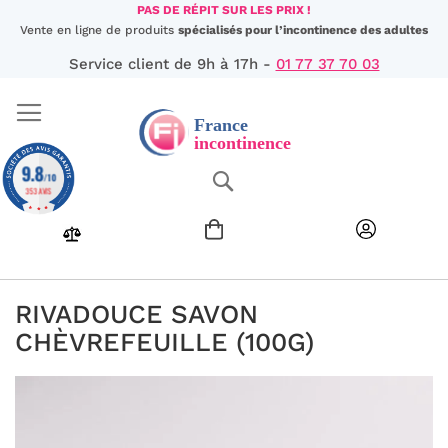
Aller
PAS DE RÉPIT SUR LES PRIX !
au
Vente en ligne de produits
spécialisés pour l’incontinence des adultes
contenu
Service client de 9h à 17h -
01 77 37 70 03
9.8
Chercher
/10
353 AVIS
RIVADOUCE SAVON
CHÈVREFEUILLE (100G)
Passer
à
la
fin