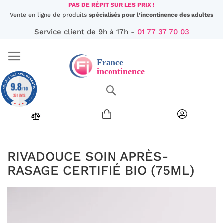
Aller
PAS DE RÉPIT SUR LES PRIX !
au
Vente en ligne de produits
spécialisés pour l’incontinence des adultes
contenu
Service client de 9h à 17h -
01 77 37 70 03
9.8
Chercher
/10
351 AVIS
RIVADOUCE SOIN APRÈS-
RASAGE CERTIFIÉ BIO (75ML)
Passer
à
la
fin