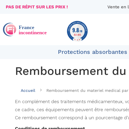
PAS DE RÉPIT SUR LES PRIX !
Vente en 
Aller
au
contenu
9.8
/10
352 AVIS
Protections absorbantes
Remboursement du m
Accueil
Remboursement du materiel medical par 
En complément des traitements médicamenteux, votre
ce cadre, ces équipements peuvent être remboursés, 
Ce remboursement correspond à un pourcentage d’un tar
Conditions de remboursement