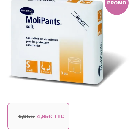
PROMO
de
la
galerie
d’images
Passer
au
6,06€
4,85€ TTC
début
de
la