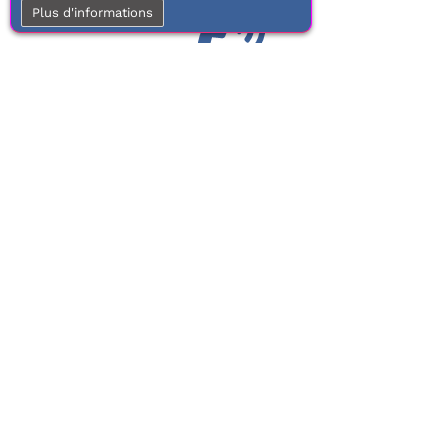
Plus d'informations
01 77 37 70 03
Service clientèle
À votre écoute de 9h à 17h.
Du lundi au vendredi
Frais de port