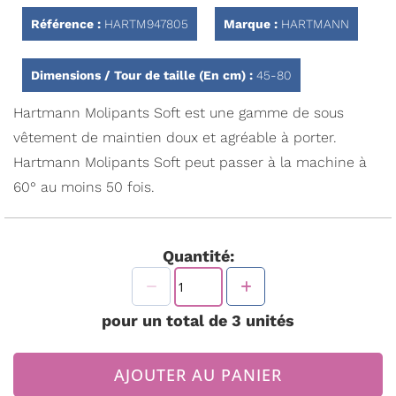
Galerie
d’images
Référence :
HARTM947805
Marque :
HARTMANN
Dimensions / Tour de taille (En cm) :
45-80
Hartmann Molipants Soft est une gamme de sous
vêtement de maintien doux et agréable à porter.
Hartmann Molipants Soft peut passer à la machine à
60° au moins 50 fois.
Quantité:
pour un total de
3
unités
AJOUTER AU PANIER