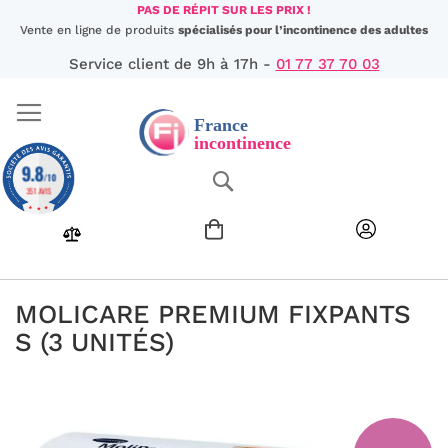
Aller
PAS DE RÉPIT SUR LES PRIX !
au
Vente en ligne de produits
spécialisés pour l’incontinence des adultes
contenu
Service client de 9h à 17h -
01 77 37 70 03
9.8
Chercher
/10
351 AVIS
MOLICARE PREMIUM FIXPANTS
S (3 UNITÉS)
Passer
à
la
fin