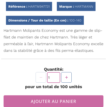
Galerie
d’images
Référence :
HARTM947731
Marque :
HARTMANN
Dimensions / Tour de taille (En cm) :
100-140
Hartmann Molipants Economy est une gamme de slip-
filet de maintien de chez Hartmann. Très léger et
perméable à l’air, Hartmann Molipants Economy excelle
dans la stabilité grâce à des fils perma-élastiques.
Quantité:
pour un total de
100
unités
AJOUTER AU PANIER