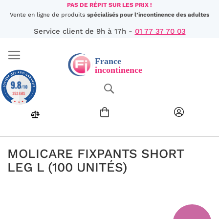
Aller
PAS DE RÉPIT SUR LES PRIX !
au
Vente en ligne de produits
spécialisés pour l’incontinence des adultes
contenu
Service client de 9h à 17h -
01 77 37 70 03
9.8
Chercher
/10
352 AVIS
MOLICARE FIXPANTS SHORT
LEG L (100 UNITÉS)
Passer
à
la
fin