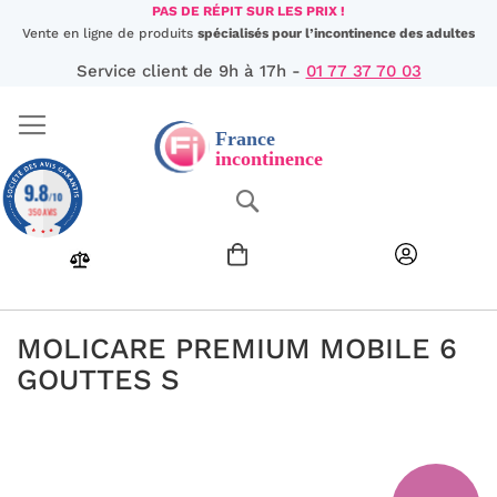
Aller
PAS DE RÉPIT SUR LES PRIX !
au
Vente en ligne de produits
spécialisés pour l’incontinence des adultes
contenu
Service client de 9h à 17h -
01 77 37 70 03
9.8
Chercher
/10
350 AVIS
MOLICARE PREMIUM MOBILE 6
GOUTTES S
Passer
à
la
fin