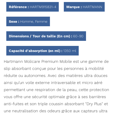
Galerie
d’images
Référence :
HARTM915831-4
Marque :
HARTMANN
Sexe :
Homme, Femme
Dimensions / Tour de taille (En cm) :
60-90
Capacité d'absorption (en ml) :
1350 ml
Hartmann Molicare Premium Mobile est une gamme de
slip absorbant conçue pour les personnes à mobilité
réduite ou autonomes. Avec des matières ultra douces
ainsi qu’un voile externe intraversable et micro aéré
permettant une respiration de la peau, cette protection
vous offre une sécurité optimale grâce à ses barrières
anti-fuites et son triple coussin absorbant "Dry Plus" et
une neutralisation des odeurs grâce aux capteurs ultra