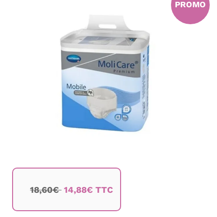
PROMO
de
la
galerie
d’images
Passer
au
18,60€
14,88€ TTC
début
de
la