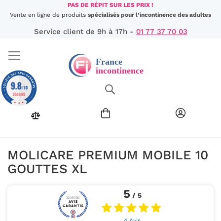
Aller
PAS DE RÉPIT SUR LES PRIX !
au
Vente en ligne de produits
spécialisés pour l’incontinence des adultes
contenu
Service client de 9h à 17h -
01 77 37 70 03
9.8
Chercher
/10
350 AVIS
MOLICARE PREMIUM MOBILE 10
GOUTTES XL
5
/ 5
4 Avis