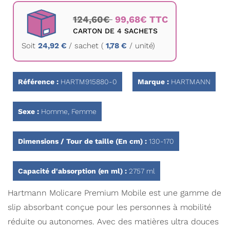
Passer
au
124,60€
99,68€ TTC
début
CARTON DE 4 SACHETS
de
Soit
24,92 €
/
sachet
(
1,78 €
/ unité)
la
Galerie
d’images
Référence :
HARTM915880-0
Marque :
HARTMANN
Sexe :
Homme, Femme
Dimensions / Tour de taille (En cm) :
130-170
Capacité d'absorption (en ml) :
2757 ml
Hartmann Molicare Premium Mobile est une gamme de
slip absorbant conçue pour les personnes à mobilité
réduite ou autonomes. Avec des matières ultra douces