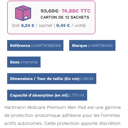
Passer
au
93,60€
74,88€ TTC
début
CARTON DE 12 SACHETS
de
Soit
6,24 €
/
sachet
(
0,45 €
/ unité)
la
Galerie
d’images
Référence :
HARTM168069
Marque :
HARTMANN
Sexe :
Homme
Dimensions / Tour de taille (En cm) :
18X34
Capacité d'absorption (en ml) :
770 ml
Hartmann Molicare Premium Men Pad est une gamme
de protection anatomique adhésive pour les hommes
actifs autonomes. Cette protection apporte discrétion