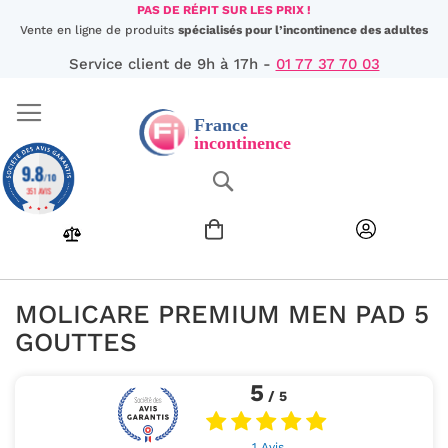
Aller
PAS DE RÉPIT SUR LES PRIX !
au
Vente en ligne de produits
spécialisés pour l’incontinence des adultes
contenu
Service client de 9h à 17h -
01 77 37 70 03
9.8
Chercher
/10
351 AVIS
MOLICARE PREMIUM MEN PAD 5
GOUTTES
5
/ 5
1 Avis