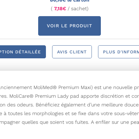
(
7,18€
/ sachet)
VOIR LE PRODUIT
PTION DÉTAILLÉE
AVIS CLIENT
PLUS D'INFOR
ciennement MoliMed® Premium Maxi) est une nouvelle pro
ires. MoliCare® Premium Lady pad apporte discrétion et conf
on des odeurs. Bénéficiez également d’une meilleure douceur
à toutes les morphologies et se fixe dans votre sous-vête
mpagner quelles que soient vos fuites. A enfiler sur une pe