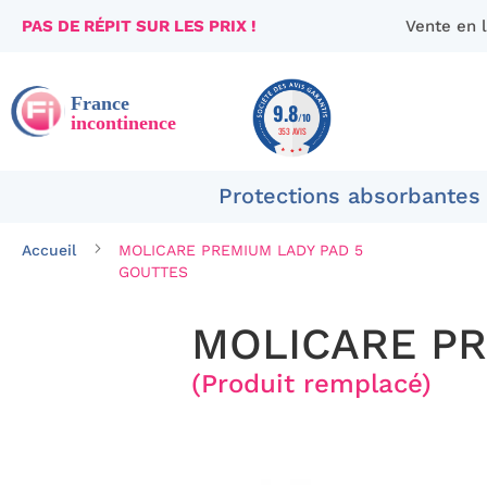
PAS DE RÉPIT SUR LES PRIX !
Vente en 
Aller
au
contenu
9.8
/10
353 AVIS
Protections absorbantes
Accueil
MOLICARE PREMIUM LADY PAD 5
GOUTTES
MOLICARE PR
(Produit remplacé)
Passer
à
la