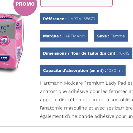
PROMO
Référence :
HARTM168670
Marque :
HARTMANN
Sexe :
Femme
Dimensions / Tour de taille (En cm) :
16x43
Capacité d'absorption (en ml) :
1030 ml
Hartmann Molicare Premium Lady Pad es
anatomique adhésive pour les femmes ac
apporte discrétion et confort à son utili
l’anatomie masculine et avec ses barrières
également d’une bande adhésive pour une