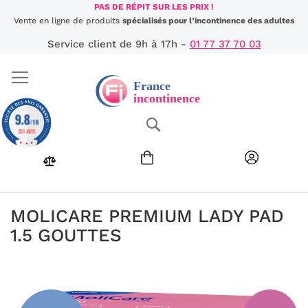
Aller
PAS DE RÉPIT SUR LES PRIX !
au
Vente en ligne de produits
spécialisés pour l’incontinence des adultes
contenu
Service client de 9h à 17h -
01 77 37 70 03
9.8
Chercher
/10
351 AVIS
MOLICARE PREMIUM LADY PAD
1.5 GOUTTES
Passer
à
la
fin