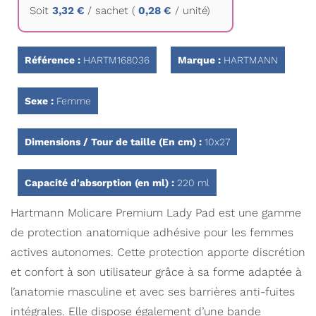
Soit
3,32 €
/
sachet
(
0,28 €
/ unité)
la
Galerie
d’images
Référence :
HARTM168036
Marque :
HARTMANN
Sexe :
Femme
Dimensions / Tour de taille (En cm) :
10x27
Capacité d'absorption (en ml) :
220 ml
Hartmann Molicare Premium Lady Pad est une gamme
de protection anatomique adhésive pour les femmes
actives autonomes. Cette protection apporte discrétion
et confort à son utilisateur grâce à sa forme adaptée à
l’anatomie masculine et avec ses barrières anti-fuites
intégrales. Elle dispose également d’une bande