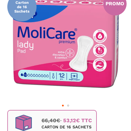
Carton
PROMO
de
de 16
la
Sachets
galerie
d’images
Passer
au
66,40€
53,12€ TTC
début
CARTON DE 16 SACHETS
de