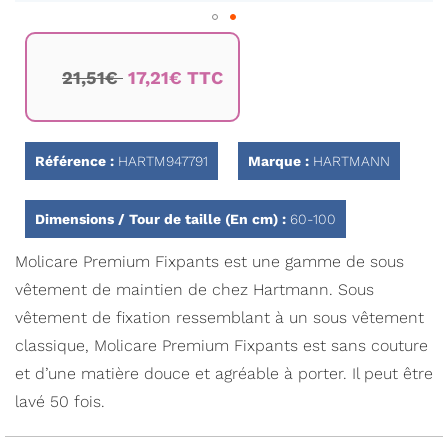
Passer
au
21,51€
17,21€ TTC
début
de
la
Galerie
d’images
Référence :
HARTM947791
Marque :
HARTMANN
Dimensions / Tour de taille (En cm) :
60-100
Molicare Premium Fixpants est une gamme de sous
vêtement de maintien de chez Hartmann. Sous
vêtement de fixation ressemblant à un sous vêtement
classique, Molicare Premium Fixpants est sans couture
et d’une matière douce et agréable à porter. Il peut être
lavé 50 fois.