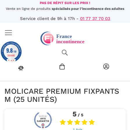
Aller
PAS DE RÉPIT SUR LES PRIX !
au
Vente en ligne de produits
spécialisés pour l’incontinence des adultes
contenu
Service client de 9h à 17h -
01 77 37 70 03
9.8
Chercher
/10
350 AVIS
MOLICARE PREMIUM FIXPANTS
M (25 UNITÉS)
5
/ 5
1 Avis