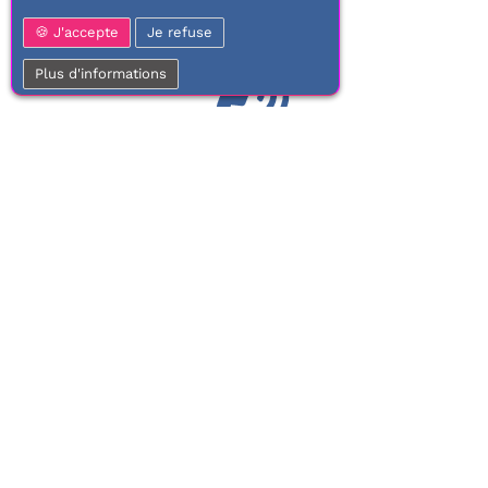
J'accepte
Je refuse
Plus d'informations
01 77 37 70 03
Service clientèle
À votre écoute de 9h à 17h.
Du lundi au vendredi