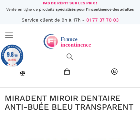
Aller
PAS DE RÉPIT SUR LES PRIX !
au
Vente en ligne de produits
spécialisés pour l’incontinence des adultes
contenu
Service client de 9h à 17h -
01 77 37 70 03
9.8
Chercher
/10
353 AVIS
MIRADENT MIROIR DENTAIRE
ANTI-BUÉE BLEU TRANSPARENT
Passer
à
la
fin