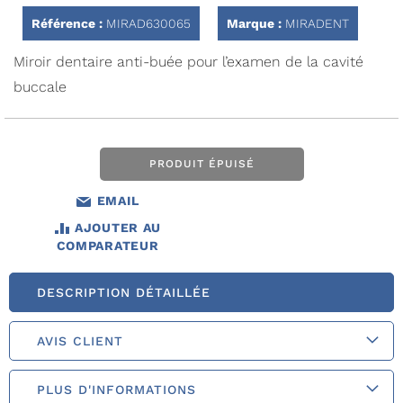
la
Référence :
MIRAD630065
Marque :
MIRADENT
Galerie
d’images
Miroir dentaire anti-buée pour l’examen de la cavité
buccale
PRODUIT ÉPUISÉ
EMAIL
AJOUTER AU
COMPARATEUR
DESCRIPTION DÉTAILLÉE
AVIS CLIENT
PLUS D'INFORMATIONS