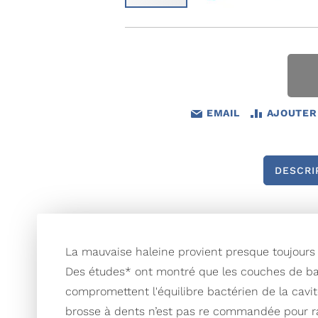
Passer
au
début
de
la
Galerie
d’images
EMAIL
AJOUTER
DESCRI
La mauvaise haleine provient presque toujours d
Des études* ont montré que les couches de bact
compromettent l'équilibre bactérien de la cavit
brosse à dents n’est pas re commandée pour rai