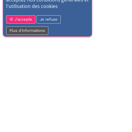
l'utilisation des cookies
J'accepte
Je refuse
Plus d'informations
01 77 37 70 03
Service clientèle
Frais
À votre écoute de 9h à 17h.
Dès 100€ 
Du lundi au vendredi
Li