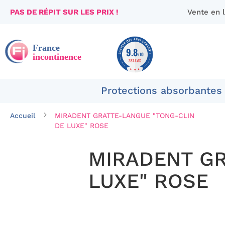
PAS DE RÉPIT SUR LES PRIX !
Vente en 
Aller
au
contenu
9.8
/10
351 AVIS
Protections absorbantes
Accueil
MIRADENT GRATTE-LANGUE "TONG-CLIN
DE LUXE" ROSE
MIRADENT GR
LUXE" ROSE
Passer
à
la