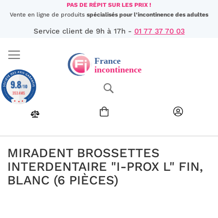
Aller
PAS DE RÉPIT SUR LES PRIX !
au
Vente en ligne de produits
spécialisés pour l’incontinence des adultes
contenu
Service client de 9h à 17h -
01 77 37 70 03
9.8
Chercher
/10
353 AVIS
MIRADENT BROSSETTES
INTERDENTAIRE "I-PROX L" FIN,
BLANC (6 PIÈCES)
Passer
à