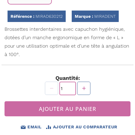
début
de
la
Référence :
MIRAD630212
Marque :
MIRADENT
Galerie
d’images
Brossettes interdentaires avec capuchon hygiénique,
dotées d’un manche ergonomique en forme de « L »
pour une utilisation optimale et d’une tête à angulation
à 100°.
Quantité:
AJOUTER AU PANIER
EMAIL
AJOUTER AU COMPARATEUR