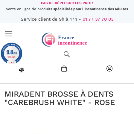
Aller
PAS DE RÉPIT SUR LES PRIX !
au
Vente en ligne de produits
spécialisés pour l’incontinence des adultes
contenu
Service client de 9h à 17h -
01 77 37 70 03
9.8
Chercher
/10
350 AVIS
MIRADENT BROSSE À DENTS
"CAREBRUSH WHITE" - ROSE
Passer
à
la
fin