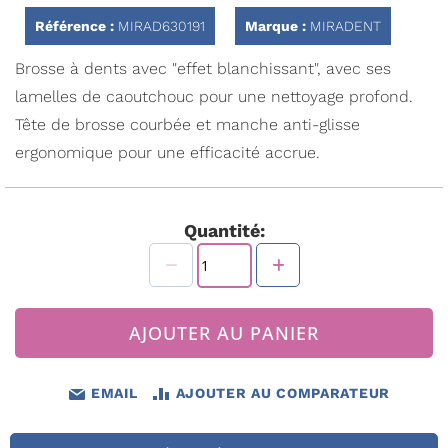
la
Référence :
MIRAD630191
Marque :
MIRADENT
Galerie
d’images
Brosse à dents avec "effet blanchissant", avec ses
lamelles de caoutchouc pour une nettoyage profond.
Tête de brosse courbée et manche anti-glisse
ergonomique pour une efficacité accrue.
Quantité:
AJOUTER AU PANIER
EMAIL
AJOUTER AU COMPARATEUR