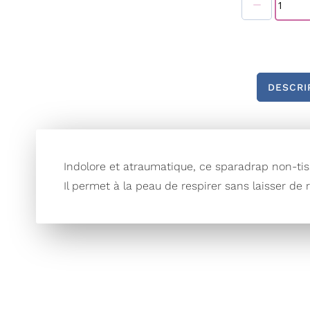
Galerie
d’images
DESCRI
Indolore et atraumatique, ce sparadrap non-ti
Il permet à la peau de respirer sans laisser de r