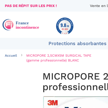
PAS DE RÉPIT SUR LES PRIX !
Vente en 
Aller
au
contenu
9.8
/10
353 AVIS
Protections absorbantes
Accueil
MICROPORE 2,5CMX5M SURGICAL TAPE
(gamme professionnelle) BLANC
MICROPORE 2
professionnel
Passer
à
la