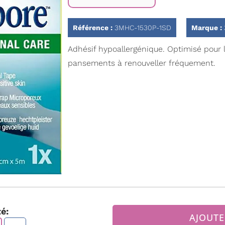
Référence :
3MHC-1530P-1SD
Marque :
Adhésif hypoallergénique. Optimisé pour 
pansements à renouveller fréquement.
é:
AJOUTE