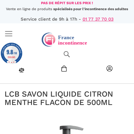
Aller
PAS DE RÉPIT SUR LES PRIX !
au
Vente en ligne de produits
spécialisés pour l’incontinence des adultes
contenu
Service client de 9h à 17h -
01 77 37 70 03
9.8
Chercher
/10
350 AVIS
LCB SAVON LIQUIDE CITRON
MENTHE FLACON DE 500ML
Passer
à
la
fin