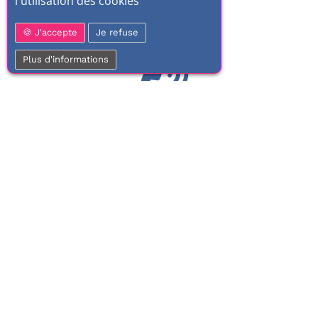
l'utilisation des cookies
J'accepte
Je refuse
Plus d'informations
01 77 37 70 03
Service clientèle
À votre écoute de 9h à 17h.
Du lundi au vendredi