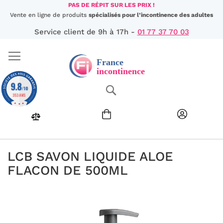
Aller
PAS DE RÉPIT SUR LES PRIX !
au
Vente en ligne de produits
spécialisés pour l’incontinence des adultes
contenu
Service client de 9h à 17h -
01 77 37 70 03
9.8
Chercher
/10
353 AVIS
LCB SAVON LIQUIDE ALOE
FLACON DE 500ML
Passer
à
la
fin