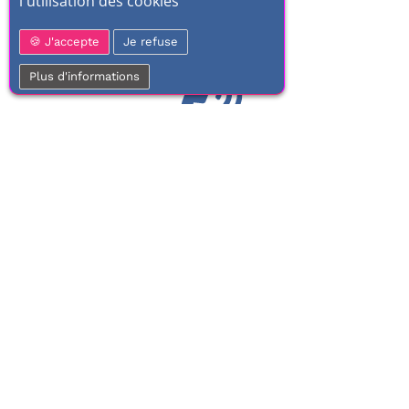
l'utilisation des cookies
J'accepte
Je refuse
Plus d'informations
01 77 37 70 03
Service clientèle
À votre écoute de 9h à 17h.
Du lundi au vendredi