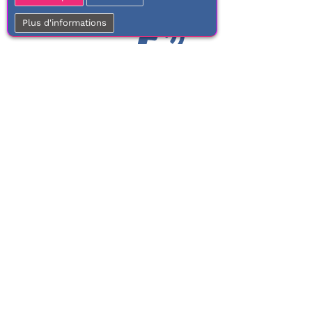
Plus d'informations
01 77 37 70 03
Service clientèle
À votre écoute de 9h à 17h.
Du lundi au vendredi
Frais de port