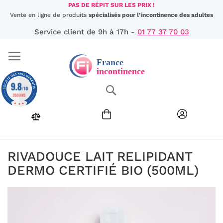
Aller
PAS DE RÉPIT SUR LES PRIX !
au
Vente en ligne de produits
spécialisés pour l’incontinence des adultes
contenu
Service client de 9h à 17h -
01 77 37 70 03
9.8
Chercher
/10
350 AVIS
RIVADOUCE LAIT RELIPIDANT
DERMO CERTIFIÉ BIO (500ML)
Passer
à
la
fin