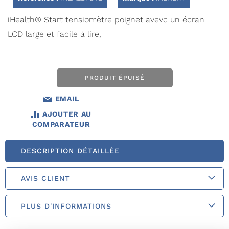
Galerie
d’images
iHealth® Start tensiomètre poignet avevc un écran
LCD large et facile à lire,
PRODUIT ÉPUISÉ
EMAIL
AJOUTER AU
COMPARATEUR
DESCRIPTION DÉTAILLÉE
AVIS CLIENT
PLUS D'INFORMATIONS