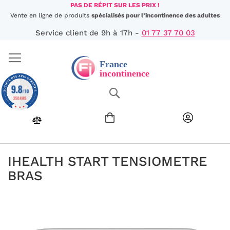
Aller
PAS DE RÉPIT SUR LES PRIX !
au
Vente en ligne de produits
spécialisés pour l’incontinence des adultes
contenu
Service client de 9h à 17h -
01 77 37 70 03
9.8
Chercher
/10
350 AVIS
IHEALTH START TENSIOMETRE
BRAS
Passer
à
la
fin