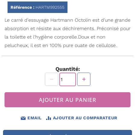
la
Référence :
HARTM992555
Galerie
d’images
Le carré d'essuyage Hartmann Octolin est d'une grande
absorption et résiste aux déchirements. Préconisé pour
la toilette et l'hygiène corporelle.Doux et non
pelucheux, il est en 100% pure ouate de cellulose.
Quantité:
AJOUTER AU PANIER
EMAIL
AJOUTER AU COMPARATEUR