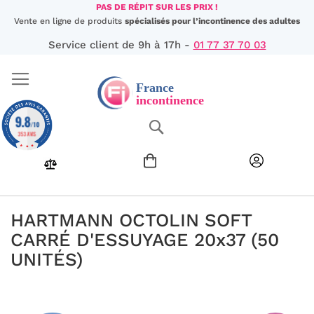
Aller
PAS DE RÉPIT SUR LES PRIX !
au
Vente en ligne de produits
spécialisés pour l’incontinence des adultes
contenu
Service client de 9h à 17h -
01 77 37 70 03
9.8
Chercher
/10
353 AVIS
HARTMANN OCTOLIN SOFT
CARRÉ D'ESSUYAGE 20x37 (50
UNITÉS)
Passer
à