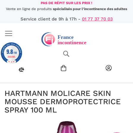
Aller
PAS DE RÉPIT SUR LES PRIX !
au
Vente en ligne de produits
spécialisés pour l’incontinence des adultes
contenu
Service client de 9h à 17h -
01 77 37 70 03
9.8
Chercher
/10
350 AVIS
HARTMANN MOLICARE SKIN
MOUSSE DERMOPROTECTRICE
SPRAY 100 ML
Passer
à