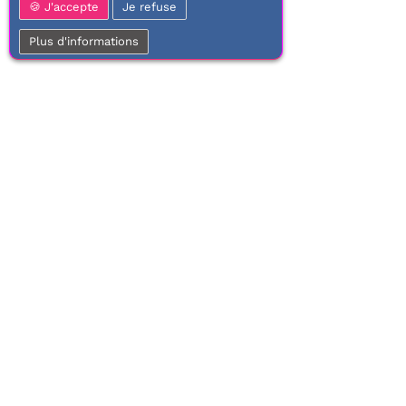
J'accepte
Je refuse
Plus d'informations
01 77 37 70 03
Service clientèle
Frais
À votre écoute de 9h à 17h.
Dès 100€ 
Du lundi au vendredi
Li