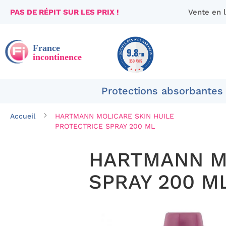
PAS DE RÉPIT SUR LES PRIX !
Vente en 
Aller
au
contenu
9.8
/10
350 AVIS
Protections absorbantes
Accueil
HARTMANN MOLICARE SKIN HUILE
PROTECTRICE SPRAY 200 ML
HARTMANN MO
SPRAY 200 M
Passer
à
la