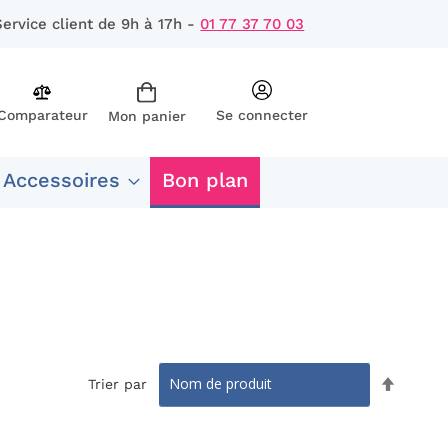
Service client de 9h à 17h -
01 77 37 70 03
Comparateur
Se connecter
Mon panier
rcher
 Accessoires
Bon plan
Par
Trier par
ordre
décrois