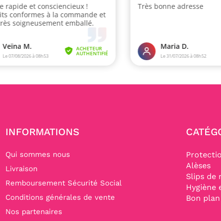
INFORMATIONS
CATÉG
Qui sommes nous
Protecti
Alèses
Livraison
Slips de 
Remboursement Sécurité Social
Hygiène 
Conditions générales de vente
Bon plan
Nos partenaires