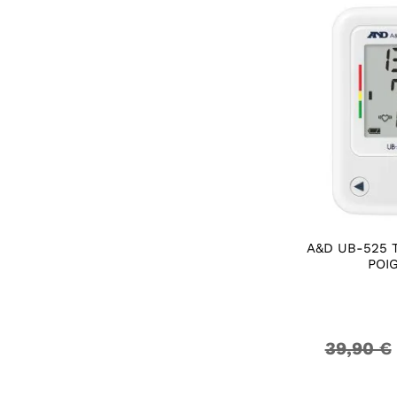
A&D UB-525 
POI
39,90 €