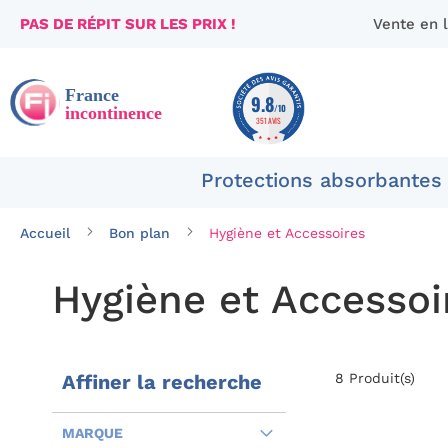
PAS DE RÉPIT SUR LES PRIX !
Vente en 
Aller
au
contenu
9.8
/10
351 AVIS
Protections absorbantes
Accueil
Bon plan
Hygiène et Accessoires
Hygiène et Accessoi
Affiner la recherche
8
Produit(s)
MARQUE