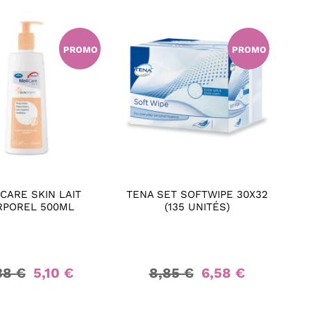
PROMO
PROMO
CARE SKIN LAIT
TENA SET SOFTWIPE 30X32
RPOREL 500ML
(135 UNITÉS)
38 €
5,10 €
8,85 €
6,58 €