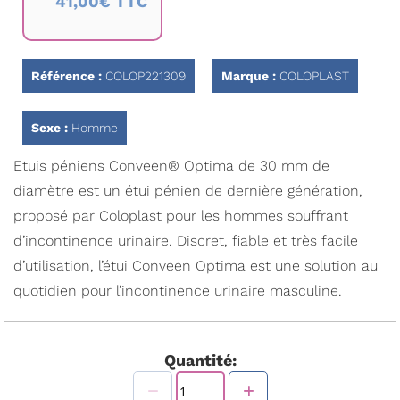
41,00€ TTC
début
de
la
Galerie
d’images
Référence :
COLOP221309
Marque :
COLOPLAST
Sexe :
Homme
Etuis péniens Conveen® Optima de 30 mm de
diamètre est un étui pénien de dernière génération,
proposé par Coloplast pour les hommes souffrant
d’incontinence urinaire. Discret, fiable et très facile
d’utilisation, l’étui Conveen Optima est une solution au
quotidien pour l’incontinence urinaire masculine.
Quantité: