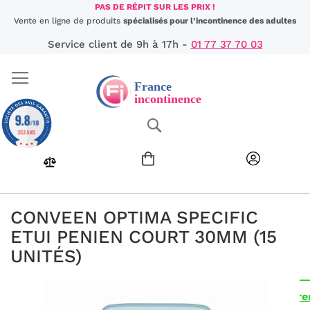
Aller
PAS DE RÉPIT SUR LES PRIX !
au
Vente en ligne de produits
spécialisés pour l’incontinence des adultes
contenu
Service client de 9h à 17h -
01 77 37 70 03
9.8
Chercher
/10
352 AVIS
CONVEEN OPTIMA SPECIFIC
ETUI PENIEN COURT 30MM (15
UNITÉS)
Passer
Produit éligible au 
à