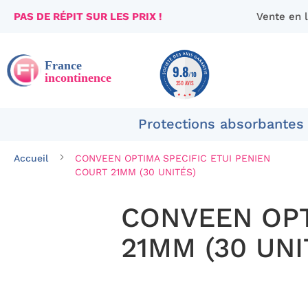
PAS DE RÉPIT SUR LES PRIX !
Vente en 
Aller
au
contenu
9.8
/10
350 AVIS
Protections absorbantes
Accueil
CONVEEN OPTIMA SPECIFIC ETUI PENIEN
COURT 21MM (30 UNITÉS)
CONVEEN OPT
21MM (30 UNI
Passer
à
la