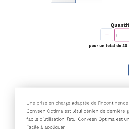
Passer
au
début
de
Quantit
la
Galerie
d’images
pour un total de
30
Une prise en charge adaptée de l’incontinence p
Conveen Optima est l’étui pénien de dernière gé
facile d’utilisation, l’étui Conveen Optima est u
Facile à appliquer