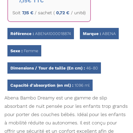
7,15€ TTC
début
de
Soit
7,15 €
/
sachet
(
0,72 €
/ unité)
la
Galerie
d’images
Référence :
ABENA1000018874
Marque :
ABENA
Sexe :
Femme
Dimensions / Tour de taille (En cm) :
46-80
Capacité d'absorption (en ml) :
1096 ml
Abena Bambo Dreamy est une gamme de slip
absorbant de nuit pensée pour les enfants trop grands
pour porter des couches bébés. Idéal pour les enfants
à mobilité réduite ou autonomes. Il est conçu pour
offrir une sécurité et un confort excellent afin de