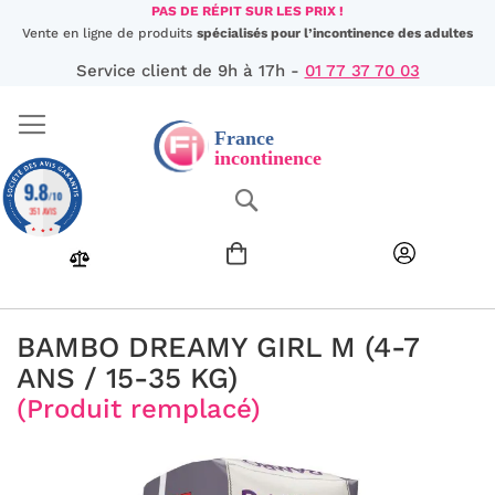
Aller
PAS DE RÉPIT SUR LES PRIX !
au
Vente en ligne de produits
spécialisés pour l’incontinence des adultes
contenu
Service client de 9h à 17h -
01 77 37 70 03
9.8
Chercher
/10
351 AVIS
BAMBO DREAMY GIRL M (4-7
ANS / 15-35 KG)
(Produit remplacé)
Passer
à