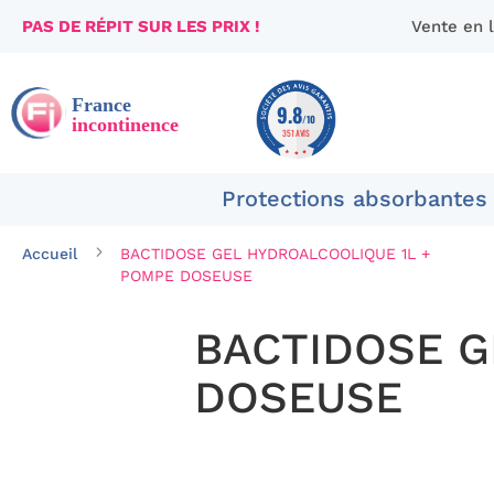
PAS DE RÉPIT SUR LES PRIX !
Vente en 
Aller
au
contenu
9.8
/10
351 AVIS
Protections absorbantes
Accueil
BACTIDOSE GEL HYDROALCOOLIQUE 1L +
POMPE DOSEUSE
BACTIDOSE G
DOSEUSE
Passer
à
la