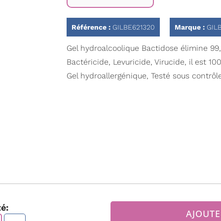
Référence :
GILBE621320
Marque :
GIL
Gel hydroalcoolique Bactidose élimine 99,
Bactéricide, Levuricide, Virucide, il est 10
Gel hydroallergénique, Testé sous contrôl
é:
AJOUTE